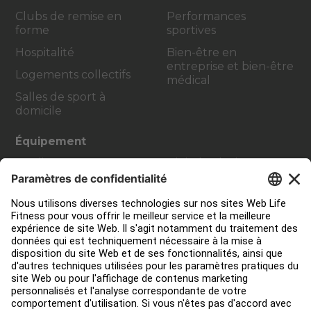
Clubs de remise en
Performances
forme
sportives
Hospitalité
Bien-être en
entreprise et bien-être
Logements collectifs
médical
Salles de sport à
domicile
Équipement
Cardio
Digital Solutions
Strength Training
Atmos Cardio
Accessoires
Contact Service
Aménagement de club
Centre de services
Centre d’éducation