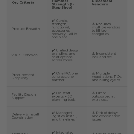
Hammer
Piecemeal
Key Criteria
Strength (1-
Vendors
Stop Shop)
✔️ Cardio,
strength,
⚠️ Requires
functional,
multiple vendors
Product Breadth
accessories,
to fill key
recovery—all in
categories
one place
✔️ Unified design,
branding, and
⚠️ Inconsistent
Visual Cohesion
color options
look and feel
across zones
✔️ One PO, one
⚠️ Multiple
Procurement
contract, one
negotiations, POs,
Simplicity
partner
and billing cycles
✔️ On-staff
⚠️ DIY or
Facility Design
experts + 3D
outsourced at
Support
planning tools
extra cost
✔️ Managed
⚠️ Risk of delays
Delivery & Install
logistics, install,
and coordination
Coordination
and timelines
issues
✔️ Integrated