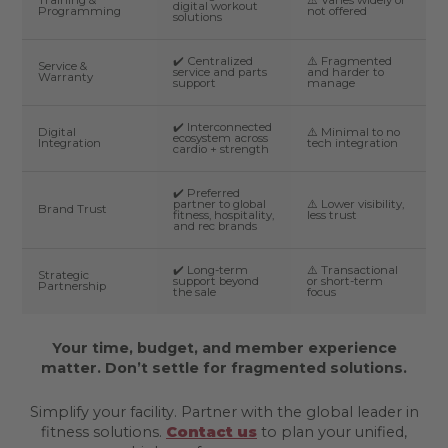
Training &
⚠️ Varies widely or
digital workout
Programming
not offered
solutions
✔️ Centralized
⚠️ Fragmented
Service &
service and parts
and harder to
Warranty
support
manage
✔️ Interconnected
Digital
⚠️ Minimal to no
ecosystem across
Integration
tech integration
cardio + strength
✔️ Preferred
partner to global
⚠️ Lower visibility,
Brand Trust
fitness, hospitality,
less trust
and rec brands
✔️ Long-term
⚠️ Transactional
Strategic
support beyond
or short-term
Partnership
the sale
focus
Your time, budget, and member experience
matter. Don’t settle for fragmented solutions.
Simplify your facility. Partner with the global leader in
fitness solutions.
Contact us
to plan your unified,