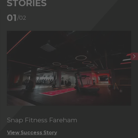
STORIES
02
/02
Club de golf de Foxhills
View Success Story