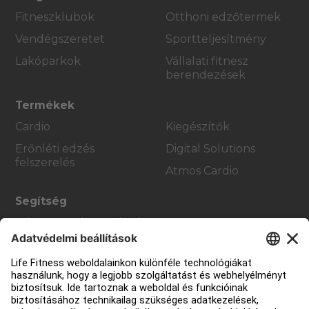
Fitneszklubok
Otthoni edzőtermek
Vendégszeretet
Sportteljesítmény
Lakóparkok
Vállalati fitnesz
berendezések
Termékek
Cardio
Kiegészítők
Erőnléti edzés
Digital Solutions
felszerelés
Atmos Cardio
Segítség
Edzőterem berendezés
Szolgáltatási központ
Oktatási központ
Rólunk