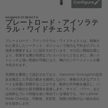
Configure
HAMMER STRENGTH
プレートロード・アイソラテ
ラル・ワイドチェスト
プレートロード・アイソラテラル・ワイドチェストは、制御さ
れた直立したシーテッド・ポジションで強力な下向きのプレス
強度を構築するように設計されています。その広い開始位置に
より、収束する腕が自然なプレスパスをたどるときに、深いス
トレッチと強い収縮が可能になり、胸のエンゲージメントが最
大化されます。
汎用性を重視して設計されており、Hammer Strengthの定評
ある独立した手足の動きを維持しながら、体格の大きなアスリ
ートも快適に利用することができ、動作の不均衡を修正し、バ
ランスの取れた筋力開発を促進します。サイズ、パワー、また
は純粋なプレス性能を追い求めている場合でも、Iso-Lateral
Wide Chestは、可動域、安定性、強度の比類のない組み合わ
せを提供します。