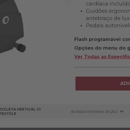
cardíaca incluíd
Guidões ergono
antebraço de luxo
Pedais autonivel
Flash programável co
Opções do menu do g
Ver Todas as Especifi
ADI
ICICLETA VERTICAL C1
IR PARA PRÓXIMA SEÇÃO
IFECYCLE