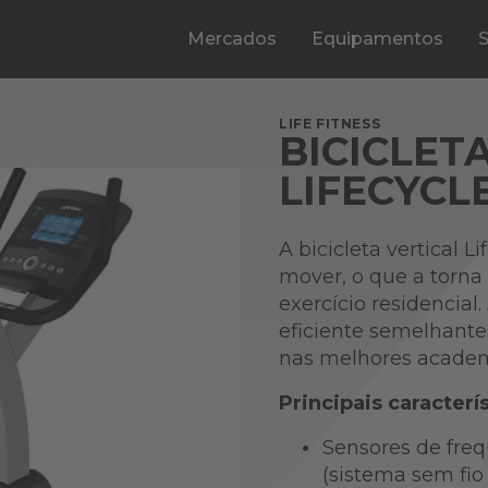
Mercados
Equipamentos
LIFE FITNESS
BICICLETA
LIFECYCL
A bicicleta vertical L
mover, o que a torn
exercício residencia
eficiente semelhantes
nas melhores academ
Principais caracterí
Sensores de fre
(sistema sem fi