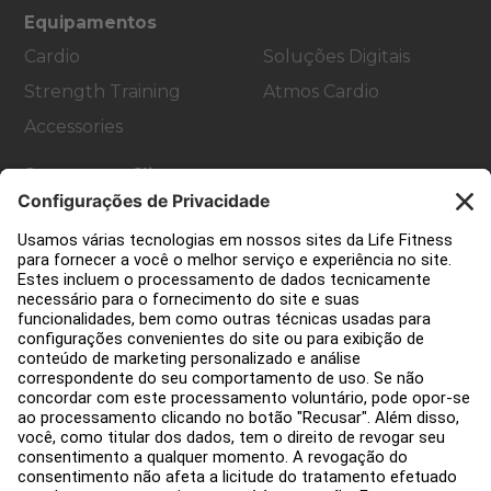
Equipamentos
Cardio
Soluções Digitais
Strength Training
Atmos Cardio
Accessories
Suporte ao Cliente
Design de academia
Hub de serviço
Hub de Educação
Sobre
Encontre um Distribuidor
Encontre uma loja
Legal
Acessibilidade