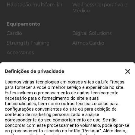
Habitação multifamiliar
Wellness Corporativo e
Médico
Equipamento
Cardio
Digital Solutions
Strength Training
Atmos Cardio
Accessories
Apoio ao cliente
Decoração de ginásios
Hub de Serviços
Centro de Educação
Sobre nós
Encontre um distribuidor
Encontre uma loja