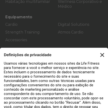
Habitação multifamiliar
Wellness Corporativo e
Médico
Equipamento
Cardio
Digital Solutions
Strength Training
Atmos Cardio
Accessories
Apoio ao cliente
Decoração de ginásios
Hub de Serviços
Centro de Educação
Sobre nós
Encontre um distribuidor
Encontre uma loja