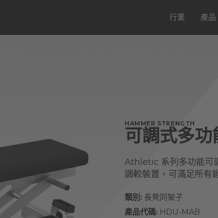
行業
產品
HAMMER STRENGTH
可調式多功
Athletic 系列多
調較裝置，可滿足所有
類別:
長凳同架子
產品代碼:
HDU-MAB