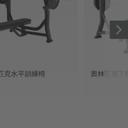
匹克水平訓練椅
奧林匹克下