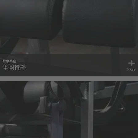
主要特點
半圓背墊
More