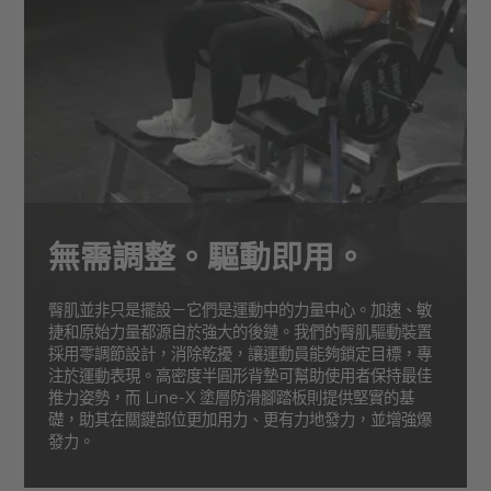
無需調整。驅動即用。
臀肌並非只是擺設－它們是運動中的力量中心。加速、敏
捷和原始力量都源自於強大的後鏈。我們的臀肌驅動裝置
採用零調節設計，消除乾擾，讓運動員能夠鎖定目標，專
注於運動表現。高密度半圓形背墊可幫助使用者保持最佳
推力姿勢，而 Line-X 塗層防滑腳踏板則提供堅實的基
礎，助其在關鍵部位更加用力、更有力地發力，並增強爆
發力。