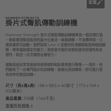
配置
HAMMER STRENGTH
掛片式臀肌傳動訓練機
Hammer Strength 掛片式臀肌傳動訓練機專為一個目標打造
－輕鬆實現臀部肌肉的最大化激活。無需調整，不浪費時間－只
需負重即可啟動。我們採用 Line-X 塗層的防滑腳踏板能夠穩固腳
跟，帶來強勁穩定的推力；高密度半圓形背墊則提供舒適性和支
撐性，助您一次次爆發出爆發力。
運動員過去常常偷偷地使用槓鈴和臥推凳進行臀推——現在，他
們擁有了一台專門設計的訓練機，無需佔用訓練架，即可進行更
有效率的臀部訓練。
尺寸（長x寬x高）:
68 x 58.5 x 40英寸（ 173 x 149 x
102厘米）
產品重量:
318磅（ 144千克）
查看所有規格 +