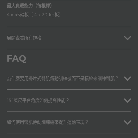
最大負載能力（每根桿）
4 x 45磅板（ 4 x 20 kg板）
展開查看所有規格
FAQ
為什麼要用掛片式臀肌傳動訓練機而不是槓鈴來訓練臀肌？
15°英尺平台角度如何提高性能？
如何使用臀肌傳動訓練機來提升運動表現？