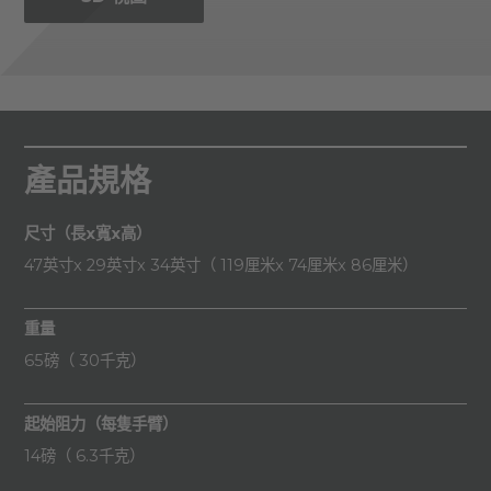
產品規格
尺寸（長x寬x高）
47英寸x 29英寸x 34英寸（ 119厘米x 74厘米x 86厘米）
重量
65磅（ 30千克）
起始阻力（每隻手臂）
14磅（ 6.3千克）