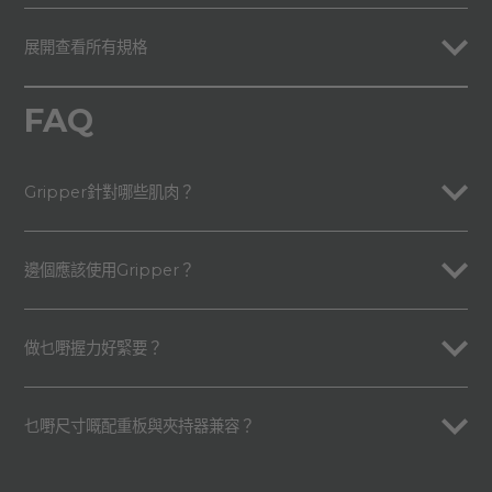
展開查看所有規格
FAQ
Gripper針對哪些肌肉？
邊個應該使用Gripper？
做乜嘢握力好緊要？
乜嘢尺寸嘅配重板與夾持器兼容？