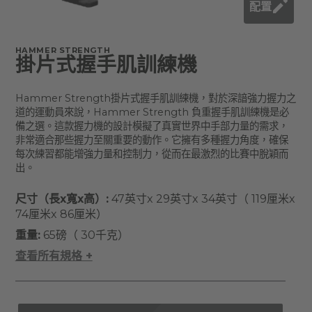
配置
HAMMER STRENGTH
掛片式握手肌訓練機
Hammer Strength掛片式握手肌訓練機，對於深諳強力握力之
道的運動員來說，Hammer Strength 負重握手肌訓練機是必
備之選。這款握力機的設計模擬了真實世界中手部力量的需求，
非常適合那些握力至關重要的動作。它擁有多種握力角度，確保
每次練習都能增強力量和控制力，從而在最激烈的比賽中脫穎而
出。
尺寸（長x寬x高）:
47英寸x 29英寸x 34英寸（ 119厘米x
74厘米x 86厘米）
重量:
65磅（ 30千克）
查看所有規格 +