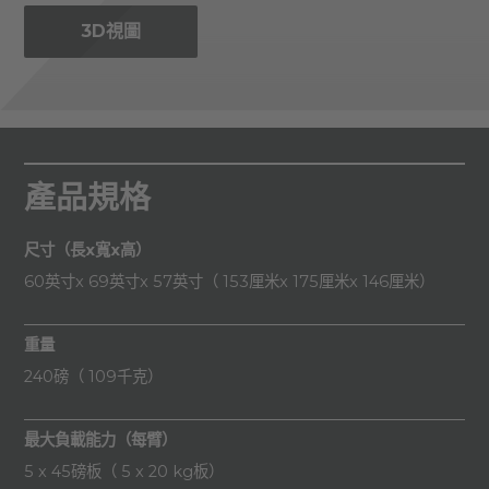
3D視圖
產品規格
尺寸（長x寬x高）
60英寸x 69英寸x 57英寸（ 153厘米x 175厘米x 146厘米）
重量
240磅（ 109千克）
最大負載能力（每臂）
5 x 45磅板（ 5 x 20 kg板）