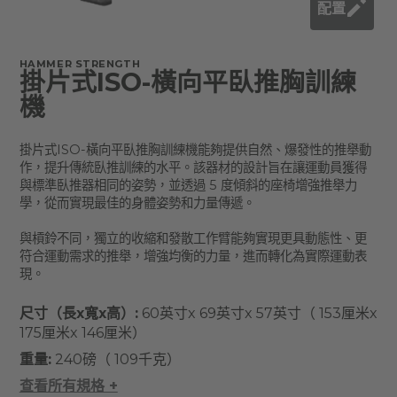
配置
HAMMER STRENGTH
掛片式ISO-橫向平臥推胸訓練
機
掛片式ISO-橫向平臥推胸訓練機能夠提供自然、爆發性的推舉動
作，提升傳統臥推訓練的水平。該器材的設計旨在讓運動員獲得
與標準臥推器相同的姿勢，並透過 5 度傾斜的座椅增強推舉力
學，從而實現最佳的身體姿勢和力量傳遞。
與槓鈴不同，獨立的收縮和發散工作臂能夠實現更具動態性、更
符合運動需求的推舉，增強均衡的力量，進而轉化為實際運動表
現。
尺寸（長x寬x高）:
60英寸x 69英寸x 57英寸（ 153厘米x
175厘米x 146厘米）
重量:
240磅（ 109千克）
查看所有規格 +