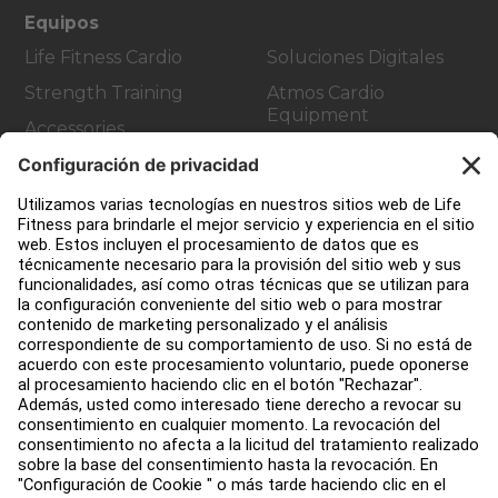
Equipos
Life Fitness Cardio
Soluciones Digitales
Strength Training
Atmos Cardio
Equipment
Accessories
Atención al Cliente
Design de gimnasio
Centro de servicios
Centro de Educación
Acerca de
Buscar un distribuidor
Encuentre una tienda
Legal
Accesibilidad