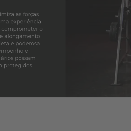
miza as forças
uma experiência
em comprometer o
te alongamento
leta e poderosa
sempenho e
uários possam
 protegidos.