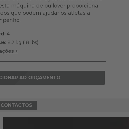
esta máquina de pullover proporciona
dos que podem ajudar os atletas a
empenho.
rd:
4
ue:
8,2 kg (18 lbs)
cações +
CIONAR AO ORÇAMENTO
CONTACTOS