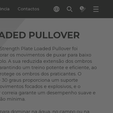
ência
Contactos
OADED PULLOVER
rength Plate Loaded Pullover foi
orar os movimentos de puxar para baixo
olo. A sua reduzida extensão dos ombros
rantindo um treino potente e eficiente, ao
tege os ombros dos praticantes. O
e 30 graus proporciona um suporte
ovimentos focados e explosivos, e o
r correia garante um desempenho suave e
ão mínima.
r para dominar na água, no campo ou na