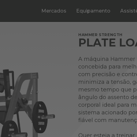
Mercados
Equipamento
Assist
HAMMER STRENGTH
PLATE L
A máquina Hammer St
concebida para melh
com precisão e contr
minimiza a tensão, ga
mesmo tempo que pro
ângulo do assento d
corporal ideal para m
sistema acionado po
fiável com manutenç
Quer esteja a treina