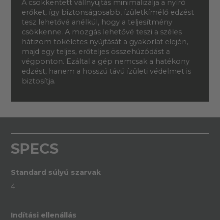
A csökkentett vállnyújtás minimalizálja a nyíró
erőket, így biztonságosabb, ízületkímélő edzést
tesz lehetővé anélkül, hogy a teljesítmény
csökkenne. A mozgás lehetővé teszi a széles
hátizom tökéletes nyújtását a gyakorlat elején,
majd egy teljes, erőteljes összehúzódást a
végponton. Ezáltal a gép nemcsak a hatékony
edzést, hanem a hosszú távú ízületi védelmet is
biztosítja.
SPECS
Standard súlyú szarvak
4
Indítási ellenállás