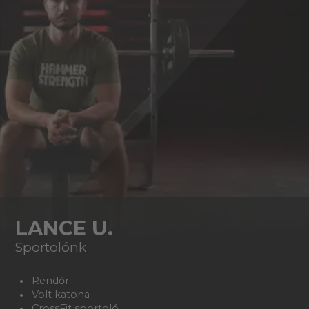
LANCE U.
Sportolónk
Rendőr
Volt katona
CrossFit sportoló