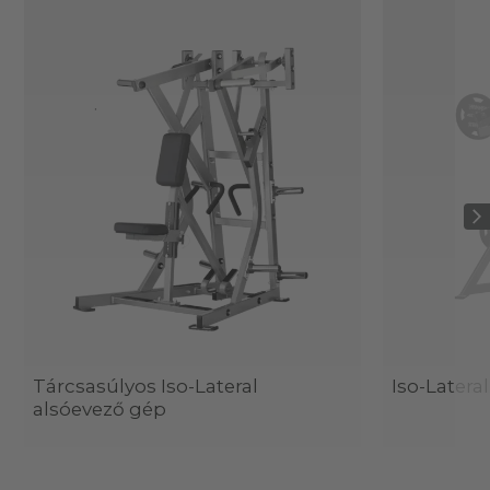
Tárcsasúlyos Iso-Lateral
Iso-Lateral
alsóevező gép