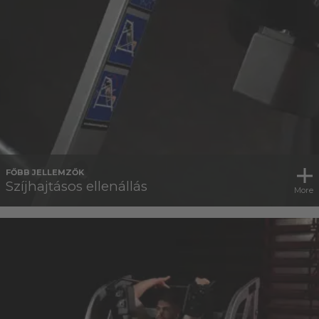
FŐBB JELLEMZŐK
Szíjhajtásos ellenállás
More