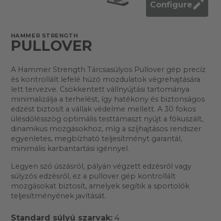
Configure
HAMMER STRENGTH
PULLOVER
A Hammer Strength Tárcsasúlyos Pullover gép precíz
és kontrollált lefelé húzó mozdulatok végrehajtására
lett tervezve. Csökkentett vállnyújtási tartománya
minimalizálja a terhelést, így hatékony és biztonságos
edzést biztosít a vállak védelme mellett. A 30 fokos
ülésdőlésszög optimális testtámaszt nyújt a fókuszált,
dinamikus mozgásokhoz, míg a szíjhajtásos rendszer
egyenletes, megbízható teljesítményt garantál,
minimális karbantartási igénnyel.
Legyen szó úszásról, pályán végzett edzésről vagy
súlyzós edzésről, ez a pullover gép kontrollált
mozgásokat biztosít, amelyek segítik a sportolók
teljesítményének javítását.
Standard súlyú szarvak:
4