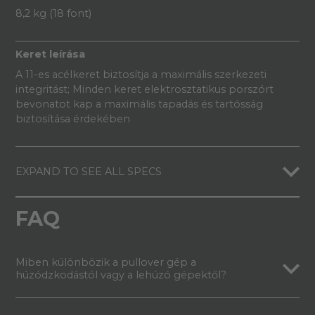
8,2 kg (18 font)
Keret leírása
A 11-es acélkeret biztosítja a maximális szerkezeti
integritást; Minden keret elektrosztatikus porszórt
bevonatot kap a maximális tapadás és tartósság
biztosítása érdekében
EXPAND TO SEE ALL SPECS
FAQ
Miben különbözik a pullover gép a
húzódzkodástól vagy a lehúzó gépektől?