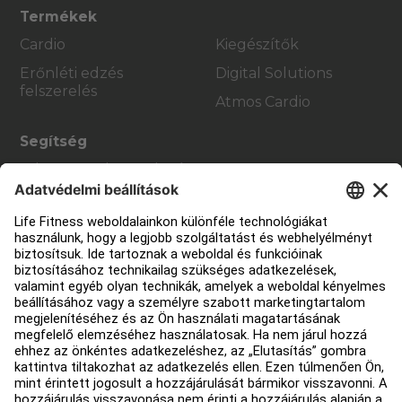
Termékek
Cardio
Kiegészítők
Erőnléti edzés
Digital Solutions
felszerelés
Atmos Cardio
Segítség
Edzőterem berendezés
Szolgáltatási központ
Oktatási központ
Rólunk
Forgalmazó keresése
Üzletek keresése
Jogi információk
Hozzáférhetőség