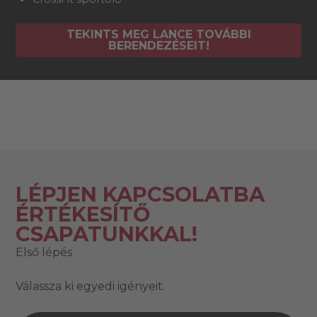
TEKINTS MEG LANCE TOVÁBBI
BERENDEZÉSEIT!
LÉPJEN KAPCSOLATBA
ÉRTÉKESÍTŐ
CSAPATUNKKAL!
Első lépés
V
álassza ki egyedi igényeit.