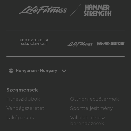
FEDEZD FEL A
MÁRKÁINKAT
Hungarian - Hungary
Szegmensek
Fitneszklubok
Otthoni edzőtermek
Vendégszeretet
Sportteljesítmény
Lakóparkok
Vállalati fitnesz
berendezések