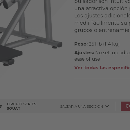
pulsador son intuitiv
una atractiva opción 
Los ajustes adicional
medir fácilmente su p
grupos o entrenamien
Peso:
251 lb (114 kg)
Ajustes:
No set-up adju
ease of use
Ver todas las especifi
CIRCUIT SERIES
C
SALTAR A UNA SECCIÓN
SQUAT