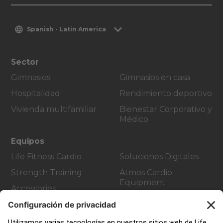
Spanish - Latin America
Sector
Gimnasios
Gimnasios en casa
Hospitalidad
Rendimiento deportivo
Vivienda multifamiliar
Bienestar Corporativo y
Médico
Equipos
Life Fitness Cardio
Soluciones Digitales
Strength Training
Atmos Cardio
Equipment
Accessories
Atención al Cliente