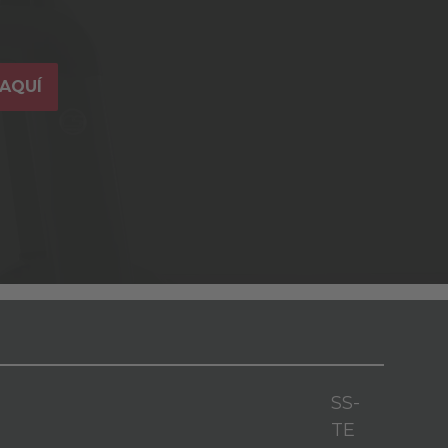
AQUÍ
SS-
TE