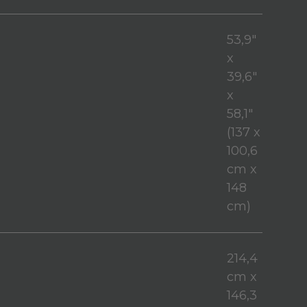
53,9"
x
39,6"
x
58,1"
(137 x
100,6
cm x
148
cm)
214,4
cm x
146,3