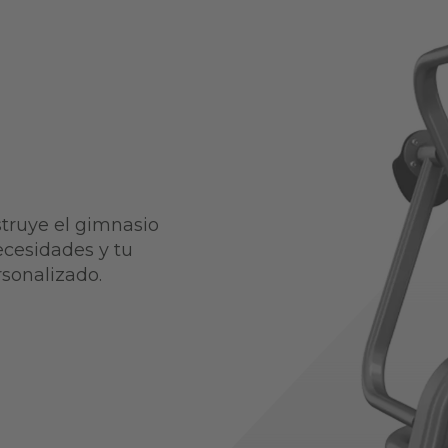
struye el gimnasio
ecesidades y tu
rsonalizado.