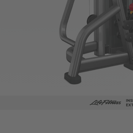
INS
EX