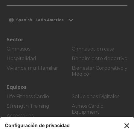
Spanish - Latin America
Sector
Gimnasios
Gimnasios en casa
Hospitalidad
Rendimiento deportivo
Vivienda multifamiliar
Bienestar Corporativo y
Médico
Equipos
Life Fitness Cardio
Soluciones Digitales
Strength Training
Atmos Cardio
Equipment
Accessories
Atención al Cliente