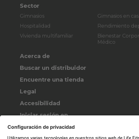
Sector
Gimnasios
Gimnasios en cas
Hospitalidad
Rendimiento dep
Vivienda multifamiliar
Bienestar Corpor
Médico
Acerca de
Buscar un distribuidor
Encuentre una tienda
Legal
Accesibilidad
Iniciar sesión en
Facility Connect