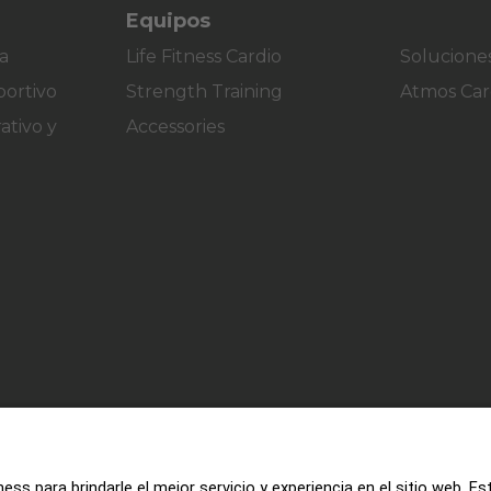
Equipos
a
Life Fitness Cardio
Soluciones
ortivo
Strength Training
Atmos Car
ativo y
Accessories