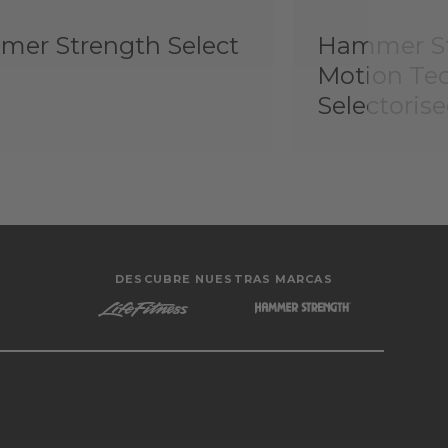
er Strength Select
Hammer St
Motion Te
Selectoris
DESCUBRE NUESTRAS MARCAS