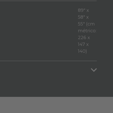
89" x
58" x
55" (cm
métrico:
226 x
147 x
140)