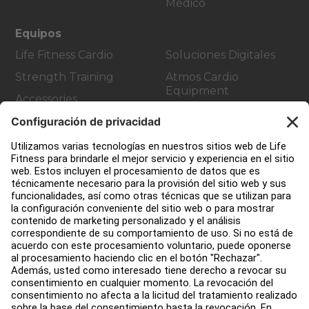
Médico
Equipos
Life Fitness Cardio
Soluciones Digitales
Strength Training
Atmos Cardio
Equipment
Accessories
Atención al Cliente
Design de gimnasio
Centro de servicios
Centro de Educación
Acerca de
Buscar un distribuidor
Encuentre una tienda
Legal