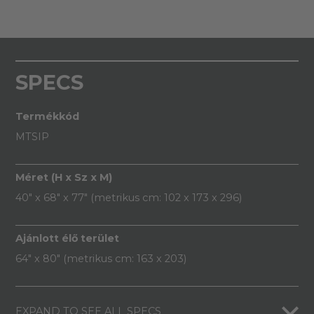
SPECS
Termékkód
MTSIP
Méret (H x Sz x M)
40" x 68" x 77" (metrikus cm: 102 x 173 x 296)
Ajánlott élő terület
64" x 80" (metrikus cm: 163 x 203)
EXPAND TO SEE ALL SPECS