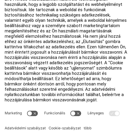
Oktatási központ
Rólunk
Forgalmazó keresése
Üzletek keresése
Jogi információk
Hozzáférhetőség
Bejelentkezés a Facility Connect
Értékesítési képviselő felkeresése
Adatvédelmi beállítások