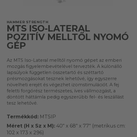
HAMMER STRENGTH
MTS ISO-LATERAL
POZITÍV MELLTŐL NYOMÓ
GÉP
Az MTS Iso-Lateral melltől nyomó gépet az emberi
mozgás figyelembevételével tervezték. A különálló
lapsúlyok független összetartó és széttartó
présmozgásokat tesznek lehetővé, így egyszerre
növelheti erejét és végezhet izomstimulációt. A fej
feletti forgórész természetes, íves vállmozgást, a
döntött háttámla pedig egyszerűbb fel- és leszállást
tesz lehetővé.
Termékkód:
MTSIP
Méret (H x Sz x M):
40" x 68" x 77" (metrikus cm:
102 x 173 x 296)