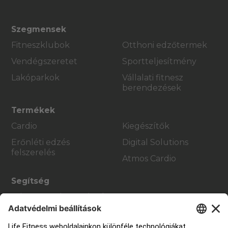
Szegmensek
Fitneszklubok
Otthoni edzőtermek
Vendégszeretet
Sportteljesítmény
Lakóparkok
Vállalati fitnesz
berendezések
Termékek
Cardio
Kiegészítők
Erőnléti edzés
Digital Solutions
felszerelés
Atmos Cardio
Segítség
Edzőterem berendezés
Szolgáltatási központ