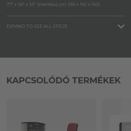
77" x 56" x 55" (metrikus cm: 196 x 142 x 140)
EXPAND TO SEE ALL SPECS
KAPCSOLÓDÓ TERMÉKEK