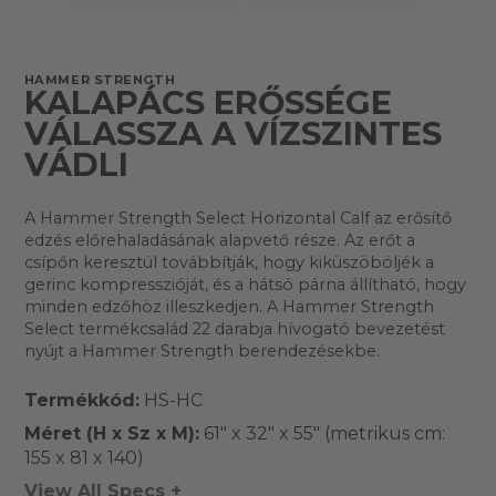
HAMMER STRENGTH
KALAPÁCS ERŐSSÉGE
VÁLASSZA A VÍZSZINTES
VÁDLI
A Hammer Strength Select Horizontal Calf az erősítő
edzés előrehaladásának alapvető része. Az erőt a
csípőn keresztül továbbítják, hogy kiküszöböljék a
gerinc kompresszióját, és a hátsó párna állítható, hogy
minden edzőhöz illeszkedjen. A Hammer Strength
Select termékcsalád 22 darabja hívogató bevezetést
nyújt a Hammer Strength berendezésekbe.
Termékkód:
HS-HC
Méret (H x Sz x M):
61" x 32" x 55" (metrikus cm:
155 x 81 x 140)
View All Specs +