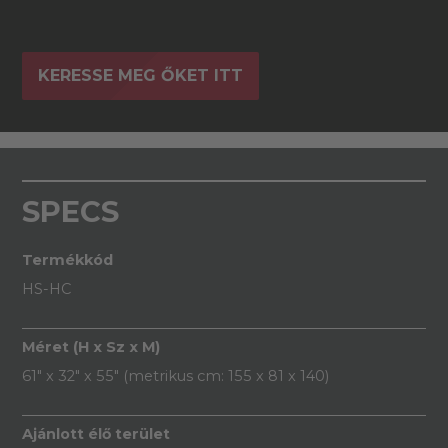
KERESSE MEG ŐKET ITT
SPECS
Termékkód
HS-HC
Méret (H x Sz x M)
61" x 32" x 55" (metrikus cm: 155 x 81 x 140)
Ajánlott élő terület