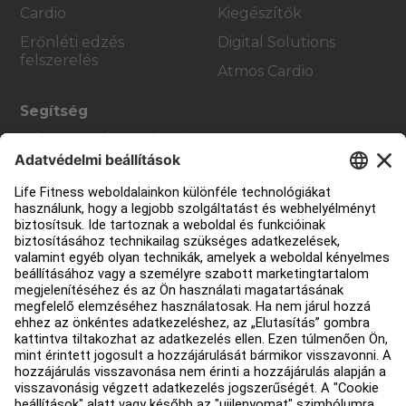
Cardio
Kiegészítők
Erőnléti edzés
Digital Solutions
felszerelés
Atmos Cardio
Segítség
Edzőterem berendezés
Szolgáltatási központ
Oktatási központ
Rólunk
Forgalmazó keresése
Üzletek keresése
Jogi információk
Hozzáférhetőség
Bejelentkezés a Facility Connect