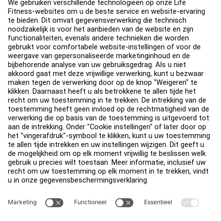
Over
Vind een distributeur
Zoek een Winkel
Legaal
Toegankelijkheid
Carrière
Aanmelden bij Facility Connect
Contact
Privacy-instellingen