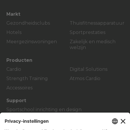
Markt
Gezondheidsclubs
Thuisfitnessapparatuur
Hotels
Sportprestaties
Meergezinswoningen
Zakelijk en medisch
welzijn
Producten
Cardio
Digital Solutions
Strength Training
Atmos Cardio
Accessoires
Support
Sportschool inrichting en design
Service Hub
Onderwijs Hub