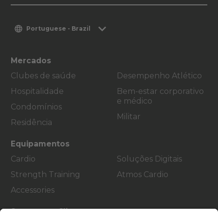
Portuguese - Brazil
Mercados
Clubes de saúde
Desempenho Atlético
Hospitalidade
Bem-estar corporativo
e médico
Condomínios
Militar
Residência
Equipamentos
Cardio
Soluções Digitais
Strength Training
Atmos Cardio
Accessories
Suporte ao Cliente