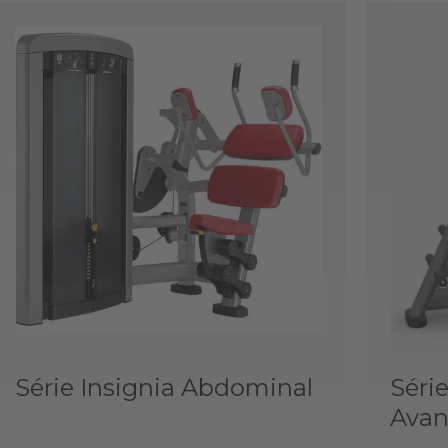
Série Insignia Abdominal
Séri
Ava