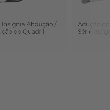
e Insignia Abdução /
Adução do 
ção do Quadril
Série Insig