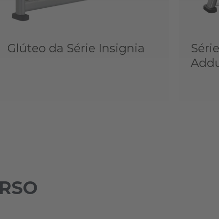
Glúteo da Série Insignia
Séri
Addu
ORSO