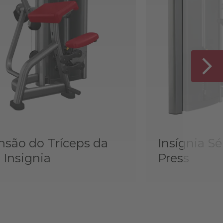
nsão do Tríceps da
Insígnia Sé
 Insignia
Press