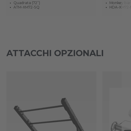
Quadrata (72’’)
Monkey bar (
ATM-XM72-SQ
HDA-XM72
ATTACCHI OPZIONALI