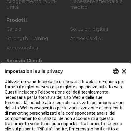
Alloggiamento multi-
Benessere aziendale e
unità
medico
Prodotti
Cardio
Soluzioni digitali
Strength Training
Atmos Cardio
Accessoristica
Servizio Clienti
Progettazione strutture
Hub di servizio
Hub per l'istruzione
Circa
Trova un distributore
Trova un negozio