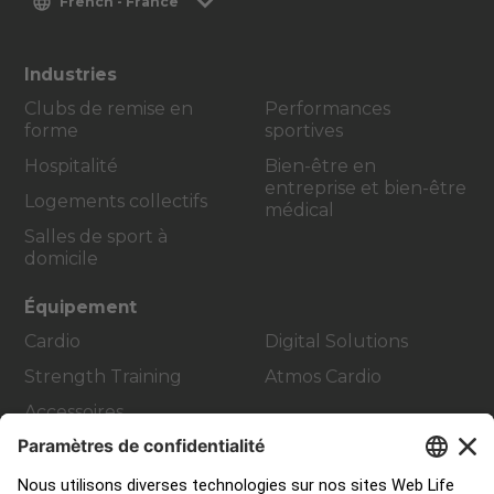
French - France
Industries
Clubs de remise en
Performances
forme
sportives
Hospitalité
Bien-être en
entreprise et bien-être
Logements collectifs
médical
Salles de sport à
domicile
Équipement
Cardio
Digital Solutions
Strength Training
Atmos Cardio
Accessoires
Contact Service