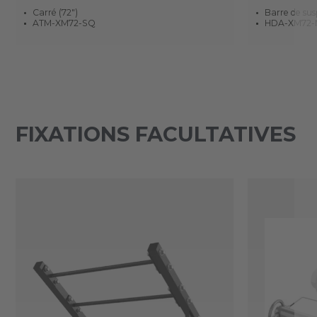
Carré (72")
Barre de sus
ATM-XM72-SQ
HDA-XM72
FIXATIONS FACULTATIVES