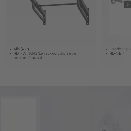
Aile (42")
Fixations po
HDT-WING42*Le rack doit alors être
HDA-BP
boulonné au sol