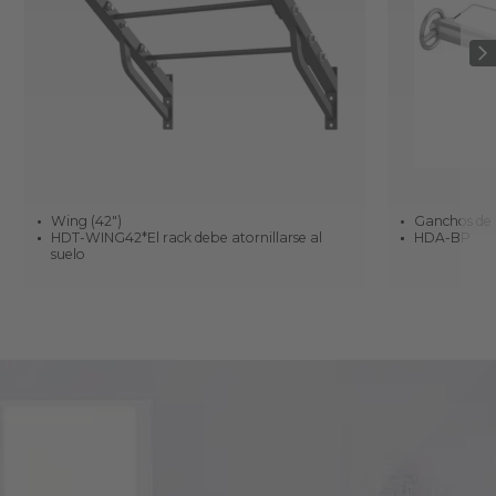
Wing (42")
Ganchos de
HDT-WING42*El rack debe atornillarse al
HDA-BP
suelo