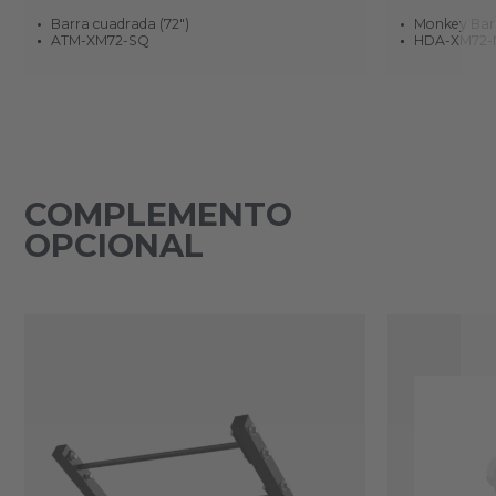
Barra cuadrada (72")
Monkey Bar 
ATM-XM72-SQ
HDA-XM72
COMPLEMENTO
OPCIONAL