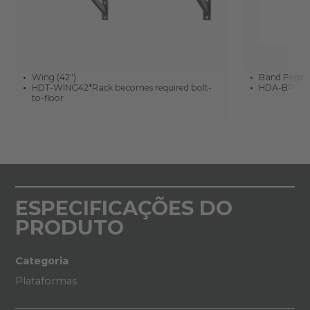
Wing (42")
Band Pegs
HDT-WING42*Rack becomes required bolt-
HDA-BP
to-floor
ESPECIFICAÇÕES DO
PRODUTO
Categoria
Plataformas