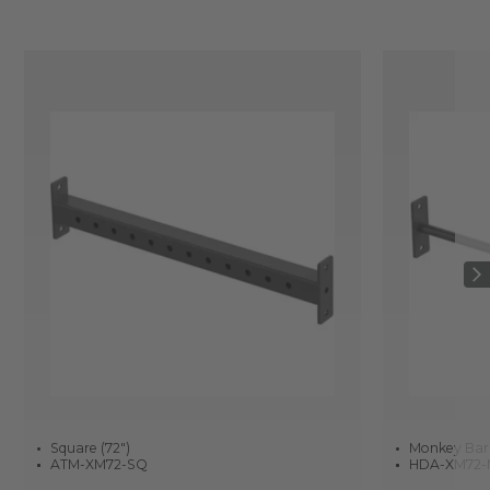
Square (72")
Monkey Bar 
ATM-XM72-SQ
HDA-XM72