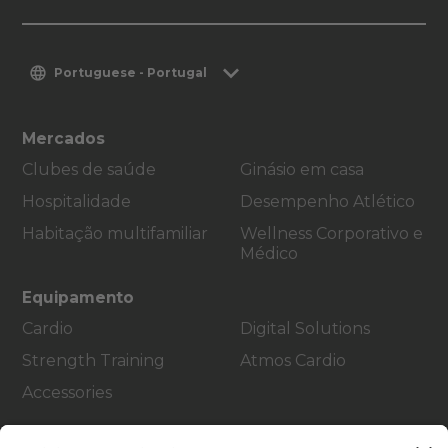
Portuguese - Portugal
Mercados
Clubes de saúde
Ginásio em casa
Hospitalidade
Desempenho Atlético
Habitação multifamiliar
Wellness Corporativo e
Médico
Equipamento
Cardio
Digital Solutions
Strength Training
Atmos Cardio
Accessories
Apoio ao cliente