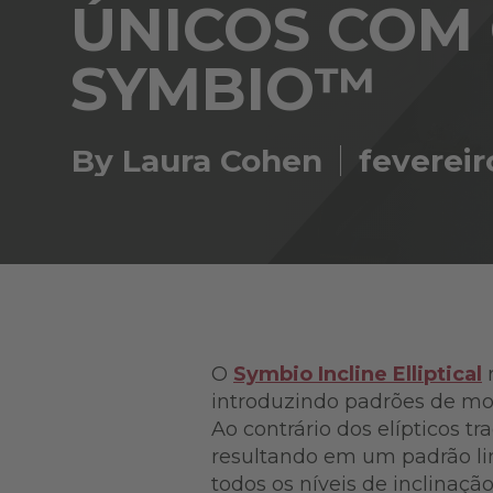
ÚNICOS COM 
SYMBIO™
By Laura Cohen
fevereir
O
Symbio Incline Elliptical
r
introduzindo padrões de mov
Ao contrário dos elípticos 
resultando em um padrão li
todos os níveis de inclinaçã