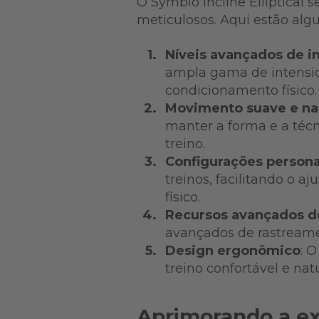
O Symbio Incline Elliptical
meticulosos. Aqui estão alg
Níveis avançados de i
ampla gama de intensida
condicionamento físico
Movimento suave e na
manter a forma e a técn
treino.
Configurações persona
treinos, facilitando o 
físico.
Recursos avançados d
avançados de rastream
Design ergonômico
: 
treino confortável e nat
Aprimorando a ex