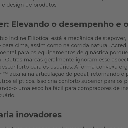
 e design de produtos.
er: Elevando o desempenho e 
io Incline Elliptical está a mecânica de stepover
 para cima, assim como na corrida natural. Acre
ental para os equipamentos de ginástica porque r
. Outras marcas geralmente ignoram esse aspecto
desconforto para os usuários. A forma convexa e
™ auxilia na articulação do pedal, retornando o 
os elípticos. Isso cria conforto superior para os 
ndo-o uma escolha fácil para compradores de ins
suário.
ria inovadores