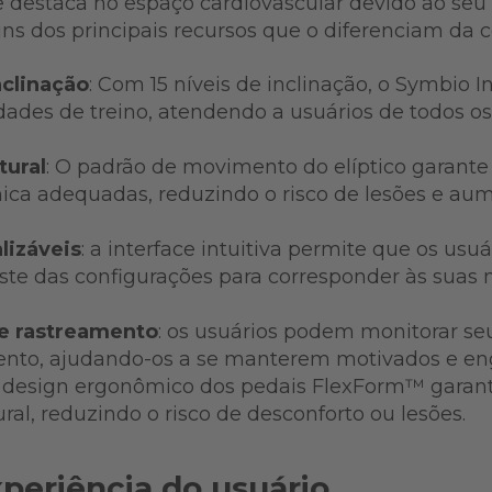
 se destaca no espaço cardiovascular devido ao se
uns dos principais recursos que o diferenciam da 
nclinação
: Com 15 níveis de inclinação, o Symbio I
des de treino, atendendo a usuários de todos os
.
tural
: O padrão de movimento do elíptico garant
ica adequadas, reduzindo o risco de lesões e au
lizáveis
: a interface intuitiva permite que os us
ajuste das configurações para corresponder às su
e rastreamento
: os usuários podem monitorar se
ento, ajudando-os a se manterem motivados e en
O design ergonômico dos pedais FlexForm™ garan
ural, reduzindo o risco de desconforto ou lesões.
periência do usuário