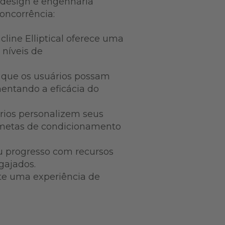
u design e engenharia
concorrência:
ncline Elliptical oferece uma
 níveis de
e que os usuários possam
mentando a eficácia do
uários personalizem seus
as metas de condicionamento
u progresso com recursos
gajados.
te uma experiência de