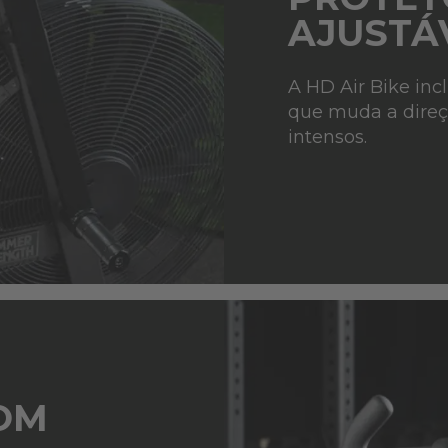
AJUSTÁ
A HD Air Bike inc
que muda a direçã
intensos.
OM