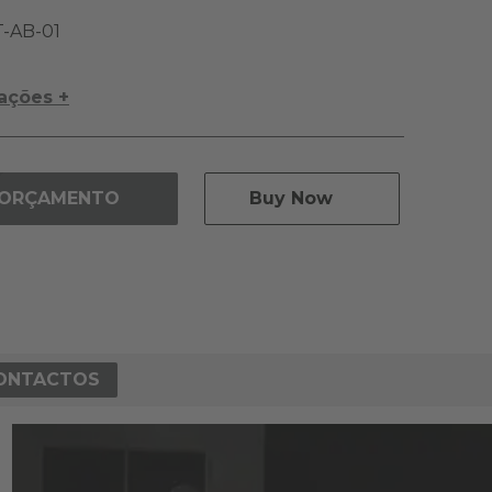
-AB-01
cações +
 ORÇAMENTO
Buy Now
ONTACTOS