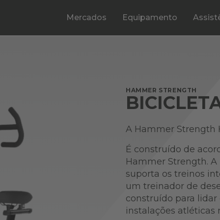
Mercados
Equipamento
Assist
HAMMER STRENGTH
BICICLET
A Hammer Strength H
É construído de aco
Hammer Strength. A 
suporta os treinos in
um treinador de des
construído para lida
instalações atléticas