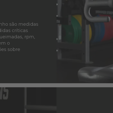
enho são medidas
idas críticas
queimadas, rpm,
mem o
es sobre