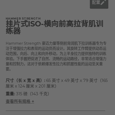
配置
HAMMER STRENGTH
挂片式ISO-横向前高拉背肌训
练器
Hammer Strength 豪迈力量等侧前背阔肌下拉训练器专为专
注于增强拉力和表现的运动员而设计。其旋转工作臂提供动态运
动范围，向后、向上和向外移动，为上半身拉力提供独特的训练
体验。下手握把促进了自然、流畅的运动路径，非常适合增强力
量和控制力，这对于依赖爆发性拉力和抓握性能的运动至关重
要。
尺寸（长 x 宽 x 高）:
65 英寸 x 49 英寸 x 79 英寸（165
厘米 x 124 厘米 x 201 厘米）
重量:
315 磅（143 千克）
查看所有规格 +