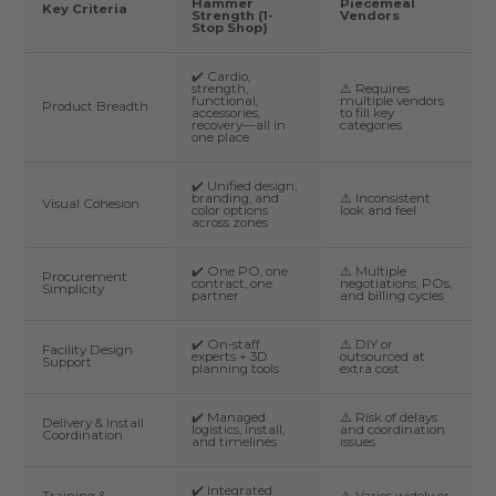
Hammer
Piecemeal
Key Criteria
Strength (1-
Vendors
Stop Shop)
✔️ Cardio,
strength,
⚠️ Requires
functional,
multiple vendors
Product Breadth
accessories,
to fill key
recovery—all in
categories
one place
✔️ Unified design,
branding, and
⚠️ Inconsistent
Visual Cohesion
color options
look and feel
across zones
✔️ One PO, one
⚠️ Multiple
Procurement
contract, one
negotiations, POs,
Simplicity
partner
and billing cycles
✔️ On-staff
⚠️ DIY or
Facility Design
experts + 3D
outsourced at
Support
planning tools
extra cost
✔️ Managed
⚠️ Risk of delays
Delivery & Install
logistics, install,
and coordination
Coordination
and timelines
issues
✔️ Integrated