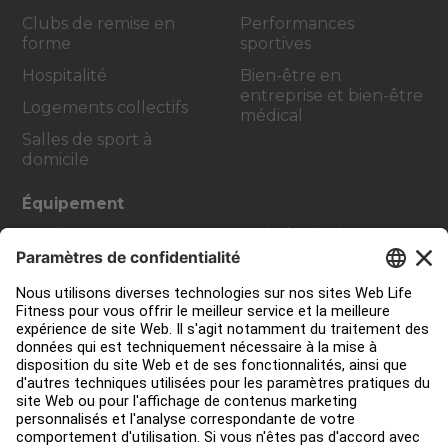
Clubs de remise en
Performances
forme
sportives
Hospitalité
Bien-être en
entreprise et bien-être
Logements collectifs
médical
Salles de sport à
domicile
Équipement
Cardio
Digital Solutions
Strength Training
Atmos Cardio
Accessoires
Contact Service
Aménagement de club
Centre de services
Centre d’éducation