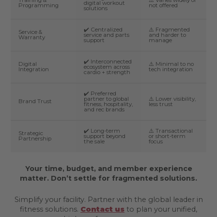
Training &
⚠️ Varies widely or
digital workout
Programming
not offered
solutions
✔️ Centralized
⚠️ Fragmented
Service &
service and parts
and harder to
Warranty
support
manage
✔️ Interconnected
Digital
⚠️ Minimal to no
ecosystem across
Integration
tech integration
cardio + strength
✔️ Preferred
partner to global
⚠️ Lower visibility,
Brand Trust
fitness, hospitality,
less trust
and rec brands
✔️ Long-term
⚠️ Transactional
Strategic
support beyond
or short-term
Partnership
the sale
focus
Your time, budget, and member experience
matter. Don’t settle for fragmented solutions.
Simplify your facility. Partner with the global leader in
fitness solutions.
Contact us
to plan your unified,