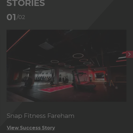
STORIES
02
/02
Club de golf de Foxhills
View Success Story