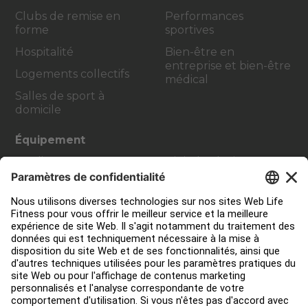
Clubs de remise en
Performances
forme
sportives
Hospitalité
Bien-être en
entreprise et bien-être
Logements collectifs
médical
Salles de sport à
domicile
Équipement
Cardio
Digital Solutions
Strength Training
Atmos Cardio
Accessoires
Contact Service
Aménagement de club
Centre de services
Centre d’éducation