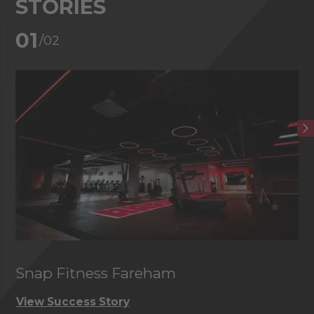
STORIES
02
/02
Club de golf de Foxhills
View Success Story