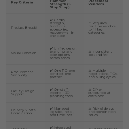
Hammer
Piecemeal
Key Criteria
Strength (1-
Vendors
Stop Shop)
✔️ Cardio,
strength,
⚠️ Requires
functional,
multiple vendors
Product Breadth
accessories,
to fill key
recovery—all in
categories
one place
✔️ Unified design,
branding, and
⚠️ Inconsistent
Visual Cohesion
color options
look and feel
across zones
✔️ One PO, one
⚠️ Multiple
Procurement
contract, one
negotiations, POs,
Simplicity
partner
and billing cycles
✔️ On-staff
⚠️ DIY or
Facility Design
experts + 3D
outsourced at
Support
planning tools
extra cost
✔️ Managed
⚠️ Risk of delays
Delivery & Install
logistics, install,
and coordination
Coordination
and timelines
issues
✔️ Integrated