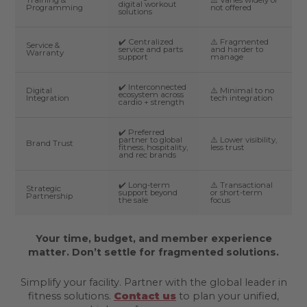
Training &
⚠️ Varies widely or
digital workout
Programming
not offered
solutions
✔️ Centralized
⚠️ Fragmented
Service &
service and parts
and harder to
Warranty
support
manage
✔️ Interconnected
Digital
⚠️ Minimal to no
ecosystem across
Integration
tech integration
cardio + strength
✔️ Preferred
partner to global
⚠️ Lower visibility,
Brand Trust
fitness, hospitality,
less trust
and rec brands
✔️ Long-term
⚠️ Transactional
Strategic
support beyond
or short-term
Partnership
the sale
focus
Your time, budget, and member experience
matter. Don’t settle for fragmented solutions.
Simplify your facility. Partner with the global leader in
fitness solutions.
Contact us
to plan your unified,