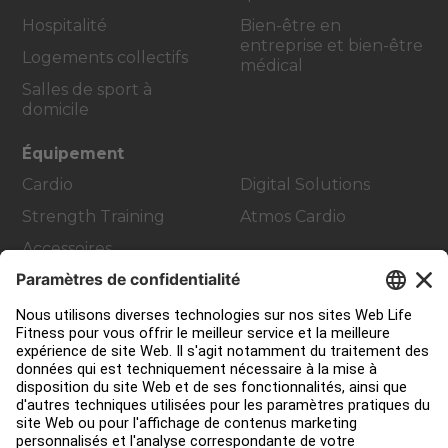
Hospitalité
Bien-être en
entreprise et bien-être
Logements collectifs
médical
Salles de sport à
domicile
Équipement
Cardio
Digital Solutions
Strength Training
Atmos Cardio
Accessoires
Contact Service
Aménagement de club
Centre de services
Centre d’éducation
Environ