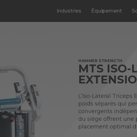
Industries
Équipement
S
HAMMER STRENGTH
MTS ISO-
EXTENSI
L’Iso-Lateral Triceps
poids séparés qui p
convergents indépend
du siège offrent une 
placement optimal du