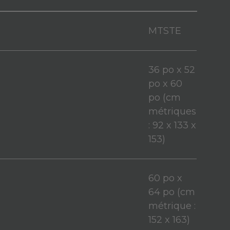
MTSTE
36 po x 52
po x 60
po (cm
métriques
: 92 x 133 x
153)
60 po x
64 po (cm
métrique :
152 x 163)