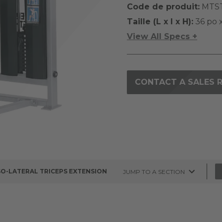
Code de produit:
MTS
Taille (L x l x H):
36 po x
View All Specs +
CONTACT A SALES 
SO-LATERAL TRICEPS EXTENSION
JUMP TO A SECTION