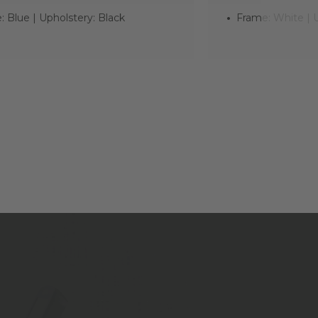
 Blue | Upholstery: Black
Frame: White | U