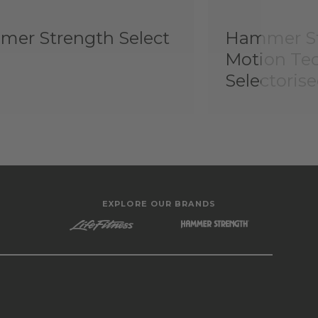
er Strength Select
Hammer St
Motion Te
Selectoris
EXPLORE OUR BRANDS