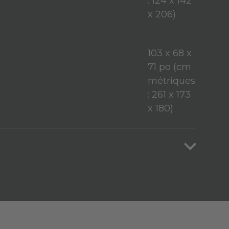
: 124 x 142
x 206)
103 x 68 x
71 po (cm
métriques
: 261 x 173
x 180)