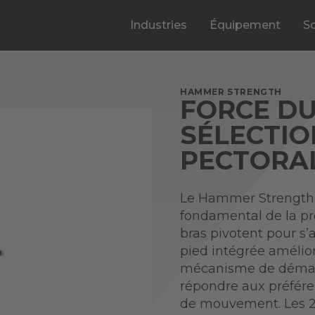
Industries
Équipement
S
HAMMER STRENGTH
FORCE DU
SÉLECTI
PECTORA
Le Hammer Strength S
fondamental de la pr
bras pivotent pour s’a
pied intégrée améliore
mécanisme de démarr
répondre aux préfére
de mouvement. Les 