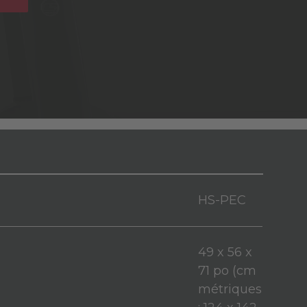
HS-PEC
49 x 56 x
71 po (cm
métriques