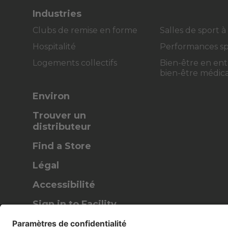
Industries
Clubs de remise en forme
Salles de sport à
Hospitalité
Performances sp
Logements collectifs
Bien-être en ent
bien-être médica
Environ
Trouver un
distributeur
Find a Store
Légal
Accessibilité
Sign in to Facility
Connect