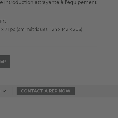
ne introduction attrayante à l’équipement
EC
 x 71 po (cm métriques : 124 x 142 x 206)
REP
CONTACT A REP NOW
N