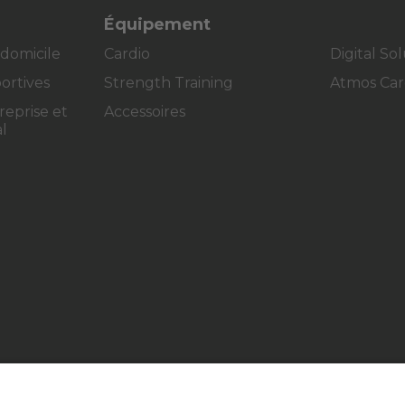
Équipement
 domicile
Cardio
Digital So
ortives
Strength Training
Atmos Car
reprise et
Accessoires
l