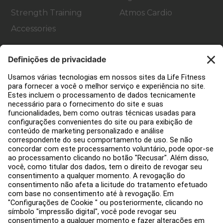
Strength Training
Atmos Cardio
Accessories
Apoio ao cliente
Decoração de ginásios
Hub de Serviços
Centro de Educação
Sobre nós
Encontre um distribuidor
Encontre uma loja
Avisos legais
Acessibilidade
Faça login no Facility Connect