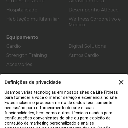
Clubes de saúde
Ginásio em casa
Hospitalidade
Desempenho Atlético
Habitação multifamiliar
Wellness Corporativo e
Médico
Equipamento
Cardio
Digital Solutions
Strength Training
Atmos Cardio
Accessories
Apoio ao cliente
Decoração de ginásios
Hub de Serviços
Centro de Educação
Sobre nós
Encontre um distribuidor