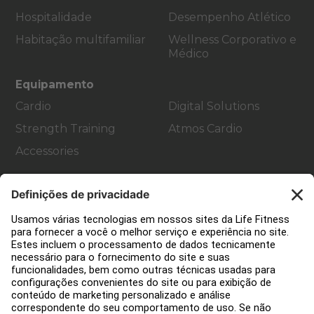
Hospitalidade
Desempenho Atlético
Habitação multifamiliar
Wellness Corporativo e
Médico
Equipamento
Cardio
Digital Solutions
Strength Training
Atmos Cardio
Accessories
Apoio ao cliente
Decoração de ginásios
Hub de Serviços
Centro de Educação
Sobre nós
Encontre um distribuidor