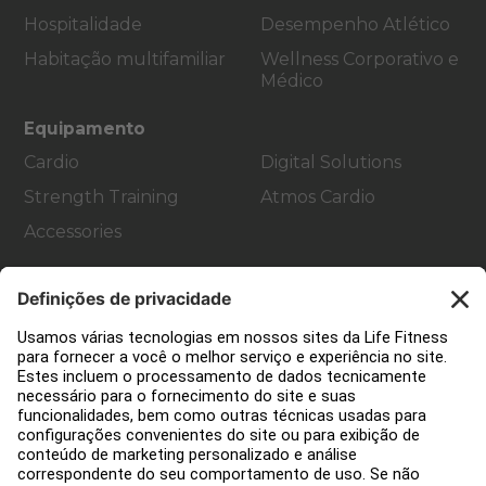
Hospitalidade
Desempenho Atlético
Habitação multifamiliar
Wellness Corporativo e
Médico
Equipamento
Cardio
Digital Solutions
Strength Training
Atmos Cardio
Accessories
Apoio ao cliente
Decoração de ginásios
Hub de Serviços
Centro de Educação
Sobre nós
Encontre um distribuidor