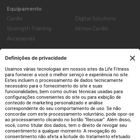
Equipamento
Cardio
Digital Solutions
Strength Training
Atmos Cardio
Accessories
Apoio ao cliente
Decoração de ginásios
Hub de Serviços
Centro de Educação
Sobre nós
Encontre um distribuidor
Encontre uma loja
Avisos legais
Acessibilidade