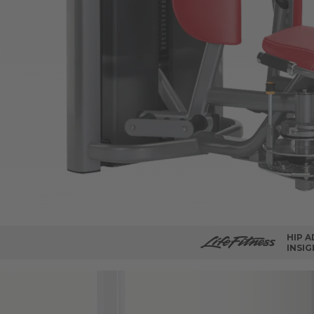
HIP A
INSIG