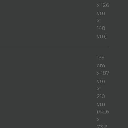
x 126
cm
x
148
cm)
159
cm
x 187
cm
x
210
cm
(62,6
x
73,8