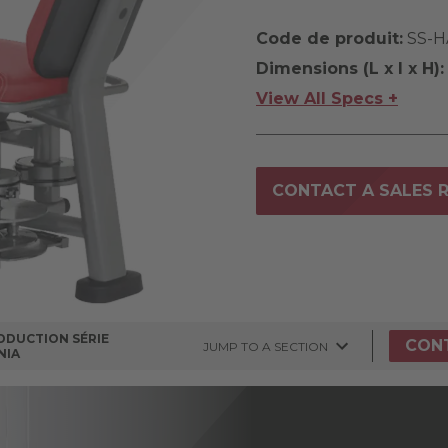
Code de produit:
SS-H
Dimensions (L x l x H):
View All Specs +
CONTACT A SALES 
DDUCTION SÉRIE
CON
JUMP TO A SECTION
NIA