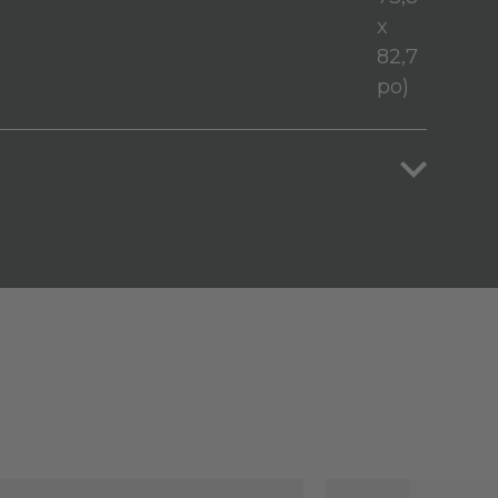
x
82,7
po)