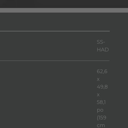
SS-
HAD
62,6
x
49,8
x
58,1
po
(159
cm