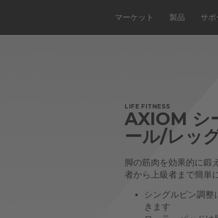
マーケット
製品
サポ
LIFE FITNESS
AXIOM 
ール/レッ
脚の筋肉を効果的に鍛
者から上級者まで簡単
シングルピン調整
きます