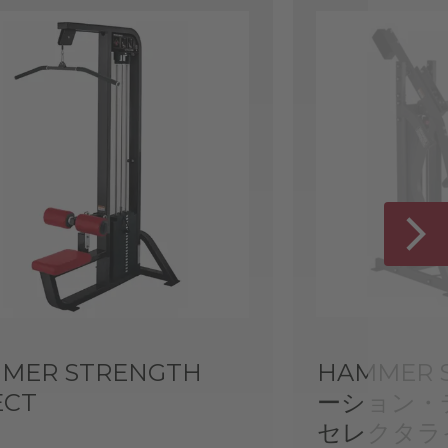
MER STRENGTH
HAMMER 
ECT
ーション・
セレクタラ