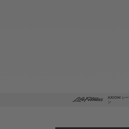
AXIOM 
ン