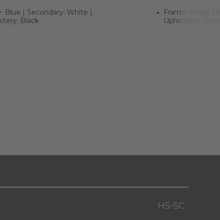
: Blue | Secondary: White |
Frame: White | 
stery: Black
Upholstery: Roya
HS-SC