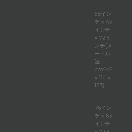
58イン
チ x 45
インチ
x 72イ
ンチ(メ
ートル
法
cm:148
x 114 x
183)
76イン
チ x 63
インチ
x 72イ