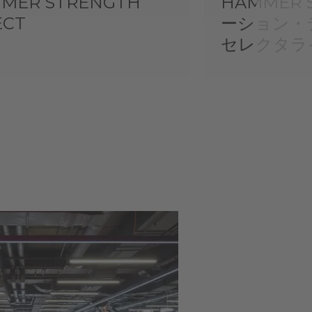
MER STRENGTH
HAMMER 
ECT
ーション・
セレクタラ