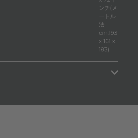
ンチ(メ
ートル
法
cm:193
x 161 x
183)