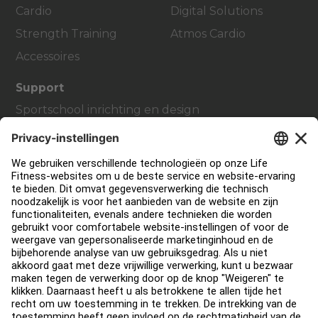
Cardio
Digital Solutions
Strength Training
Atmos Cardio
Accessoires
Support
Sportschool inrichting en design
Service Hub
Onderwijs Hub
Over
Vind een distributeur
Zoek een Winkel
Legaal
Toegankelijkheid
Carrière