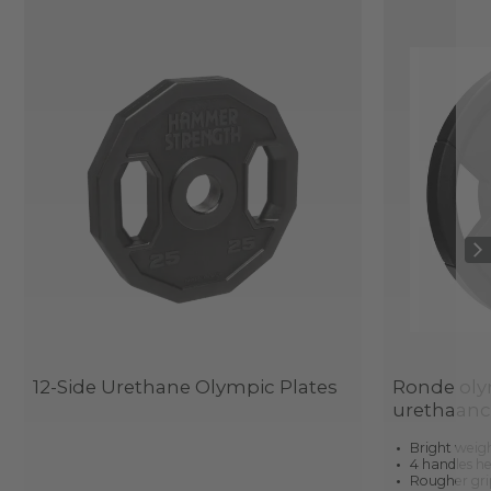
12-Side Urethane Olympic Plates
Ronde oly
urethaanc
Bright weigh
4 handles he
Rougher grip