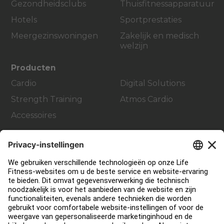
Gezondheidsclubs
Thuisfitnessapparatuur
Hotels
Sportprestaties
Meergezinswoningen
Zakelijk en medisch
welzijn
Producten
Cardio
Digital Solutions
Strength Training
Atmos Cardio
Accessoires
Support
Sportschool inrichting en design
Service Hub
Onderwijs Hub
Over