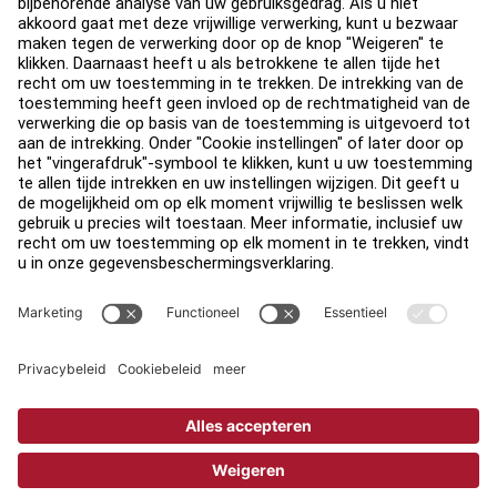
Vind een distributeur
Zoek een Winkel
Legaal
Toegankelijkheid
Carrière
Aanmelden bij Facility Connect
Contact
Privacy-instellingen
PRIVACYBELEID VAN LIFE FITNESS
Juridische afdeling