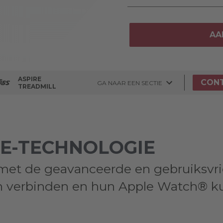
AA
ASPIRE
CON
GA NAAR EEN SECTIE
TREADMILL
LE-TECHNOLOGIE
r met de geavanceerde en gebruiksvr
en verbinden en hun Apple Watch® k