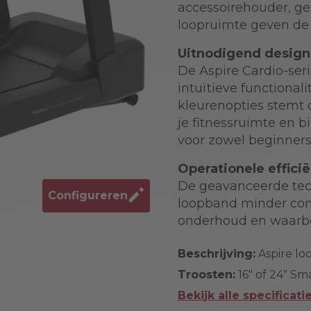
accessoirehouder, ge
loopruimte geven de s
Uitnodigend design
De Aspire Cardio-se
intuïtieve functionali
kleurenopties stemt 
je fitnessruimte en 
voor zowel beginners 
Operationele efficië
De geavanceerde tec
Configureren
loopband minder com
onderhoud en waarbo
Beschrijving:
Aspire l
Troosten:
16" of 24" Sm
Bekijk alle specificati