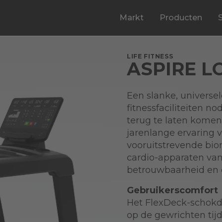
Markt
Producten
LIFE FITNESS
ASPIRE 
Een slanke, universel
fitnessfaciliteiten n
terug te laten komen
jarenlange ervaring v
vooruitstrevende bi
cardio-apparaten van
betrouwbaarheid en d
Gebruikerscomfort
Het FlexDeck-schokd
op de gewrichten tij