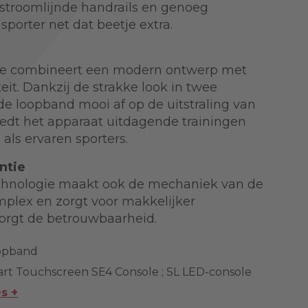
stroomlijnde handrails en genoeg
porter net dat beetje extra.
rie combineert een modern ontwerp met
teit. Dankzij de strakke look in twee
de loopband mooi af op de uitstraling van
biedt het apparaat uitdagende trainingen
als ervaren sporters.
ntie
hnologie maakt ook de mechaniek van de
plex en zorgt voor makkelijker
rgt de betrouwbaarheid.
oopband
art Touchscreen SE4 Console ; SL LED-console
es +