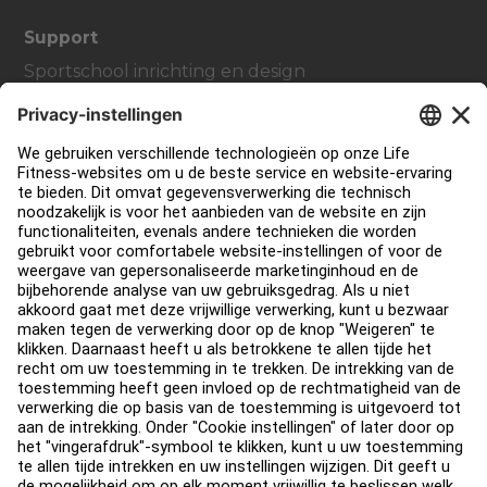
Support
Sportschool inrichting en design
Service Hub
Onderwijs Hub
Over
Vind een distributeur
Zoek een Winkel
Legaal
Toegankelijkheid
Carrière
Aanmelden bij Facility Connect