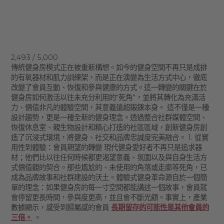
2,493 / 5,000
傳統健身房模式正在被重新構想。如今的健身空間不再只是成排
的有氧器材和肌力訓練架，而是正在演變為生活方式中心，徹底
改變了會員互動、恢復和參與健康的方式。這一轉變的關鍵在於
健身房如何激活以往未充分利用的“死角”，並將其轉化為充滿活
力、價值非凡的體驗空間，其意義遠超鍛鍊本身。 這不僅是一種
設計趨勢，更是一種全新的健身理念。透過整合社群媒體空間、
恢復休息室、親生物設計和精心打造的社區區域，創新健身房創
造了沉浸式環境，將健身、社交和品牌忠誠度完美融合。 1. 從實
用性到體驗：會員期望的轉變 現代健身愛好者不再只是追求器
材；他們比以往任何時候都更渴望意義、氛圍以及與自身生活方
式價值觀的契合。那些尷尬的、未使用的角落或走廊等死角，已
成為品牌故事和社群建設的沃土。體驗式健身革命源自於一個簡
單的理念：如果健身房的每一寸空間都能講述一個故事，會員就
會停留更長時間，參與度更高，並且會不斷光顧。事實上，產業
數據顯示，感受到歸屬感的會員
長期留存的可能性是其他會員的
三倍。
。