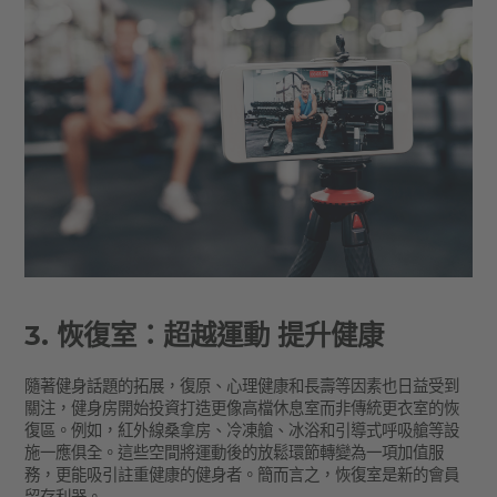
3. 恢復室：超越運動 提升健康
隨著健身話題的拓展，復原、心理健康和長壽等因素也日益受到
關注，健身房開始投資打造更像高檔休息室而非傳統更衣室的恢
復區。例如，紅外線桑拿房、冷凍艙、冰浴和引導式呼吸艙等設
施一應俱全。這些空間將運動後的放鬆環節轉變為一項加值服
務，更能吸引註重健康的健身者。簡而言之，恢復室是新的會員