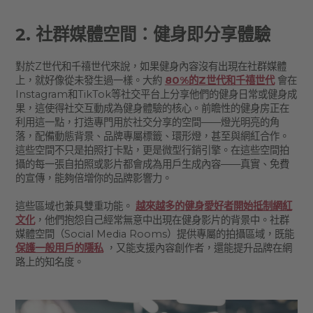
2. 社群媒體空間：健身即分享體驗
對於Z世代和千禧世代來說，如果健身內容沒有出現在社群媒體
上，就好像從未發生過一樣。大約
80%的Z世代和千禧世代
會在
Instagram和TikTok等社交平台上分享他們的健身日常或健身成
果，這使得社交互動成為健身體驗的核心。前瞻性的健身房正在
利用這一點，打造專門用於社交分享的空間——燈光明亮的角
落，配備動態背景、品牌專屬標籤、環形燈，甚至與網紅合作。
這些空間不只是拍照打卡點，更是微型行銷引擎。在這些空間拍
攝的每一張自拍照或影片都會成為用戶生成內容——真實、免費
的宣傳，能夠倍增你的品牌影響力。
這些區域也兼具雙重功能。
越來越多的健身愛好者開始抵制網紅
文化
，他們抱怨自己經常無意中出現在健身影片的背景中。社群
媒體空間（Social Media Rooms）提供專屬的拍攝區域，既能
保護一般用戶的隱私
，又能支援內容創作者，還能提升品牌在網
路上的知名度。